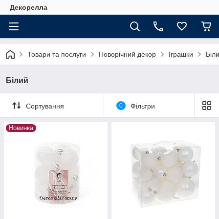
Декорелла
Товари та послуги
Новорічний декор
Іграшки
Біл
Білий
Сортування
0
Фільтри
Новинка