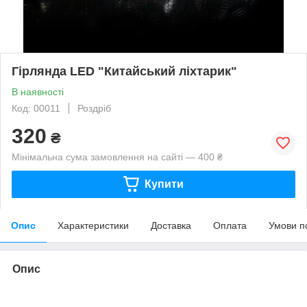
Гірлянда LED "Китайський ліхтарик"
В наявності
Код: 00011
Роздріб
320
₴
Мінімальна сума замовлення на сайті — 400 ₴
Купити
Опис
Характеристики
Доставка
Оплата
Умови п
Опис