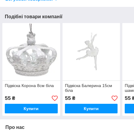
Подібні товари компанії
Підвіска Корона 8см біла
Підвіска Балерина 15см
Підв
біла
шам
55
55
55
₴
₴
Купити
Купити
Про нас