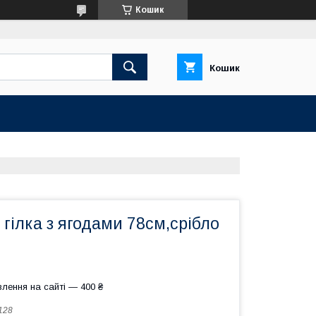
Кошик
Кошик
гілка з ягодами 78см,срібло
лення на сайті — 400 ₴
128