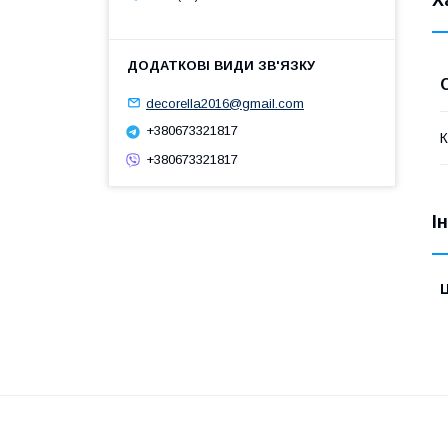
decorella2016@gmail.com
+380673321817
К
+380673321817
І
Ц