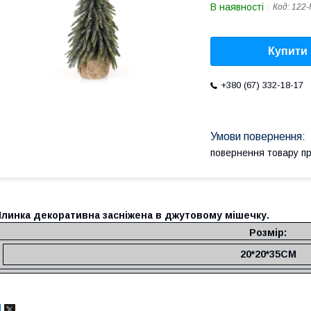
В наявності
Код:
122-
Купити
+380 (67) 332-18-17
повернення товару п
Ялинка декоративна засніжена в джутовому мішечку.
Розмір:
20*20*35СМ