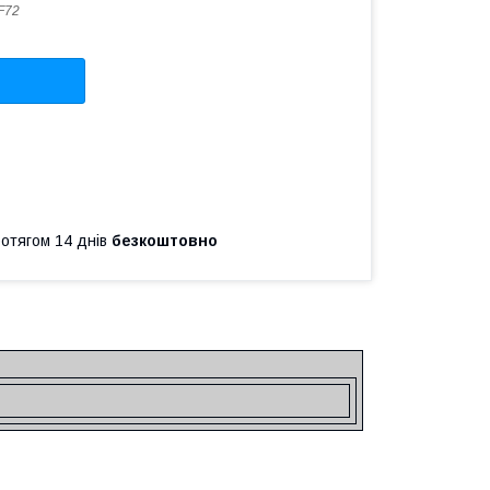
F72
ротягом 14 днів
безкоштовно