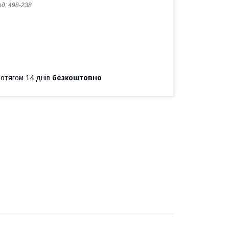
од:
498-238
ротягом 14 днів
безкоштовно