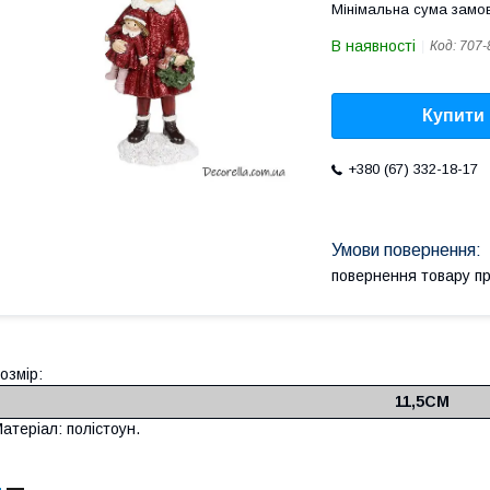
Мінімальна сума замов
В наявності
Код:
707-
Купити
+380 (67) 332-18-17
повернення товару п
озмір:
11,5СМ
атеріал: полістоун.