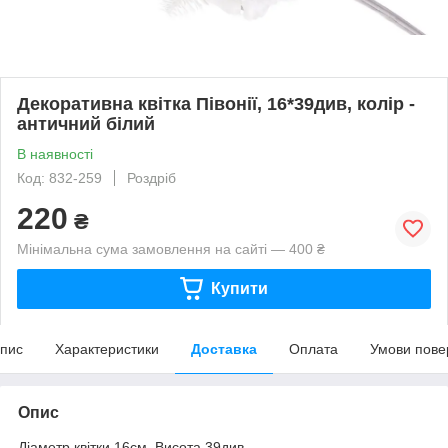
Декоративна квітка Півонії, 16*39див, колір -
античний білий
В наявності
Код: 832-259
Роздріб
220
₴
Мінімальна сума замовлення на сайті — 400 ₴
Купити
пис
Характеристики
Доставка
Оплата
Умови пове
Опис
Діаметр квітки 16см. Висота 39див.