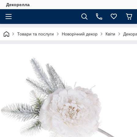
Декорелла
Товари та послуги
Новорічний декор
Квіти
Декора