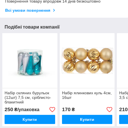
Повернення товару впродовж 14 днів безкоштовно
Всі умови повернення
Подібні товари компанії
Набір скляних бурульок
Набір ялинкових куль 4см,
Набі
(12шт) 7,5 см, сріблисто-
16шт
3,5 
блакитний
250
170
210
₴/упаковка
₴
Купити
Купити