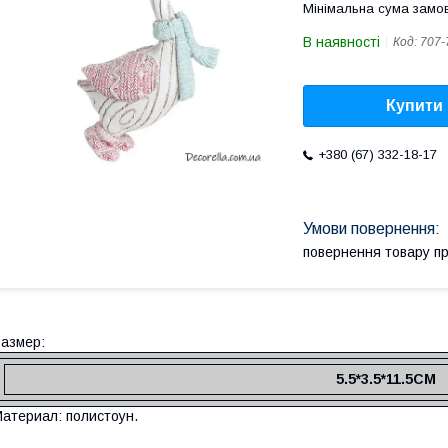
Мінімальна сума замов
В наявності
Код:
707-
Купити
+380 (67) 332-18-17
повернення товару п
азмер:
5.5*3.5*11.5СМ
атериал: полистоун.