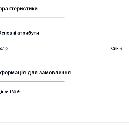
арактеристики
Основні атрибути
олір
Синій
нформація для замовлення
іна:
180 ₴