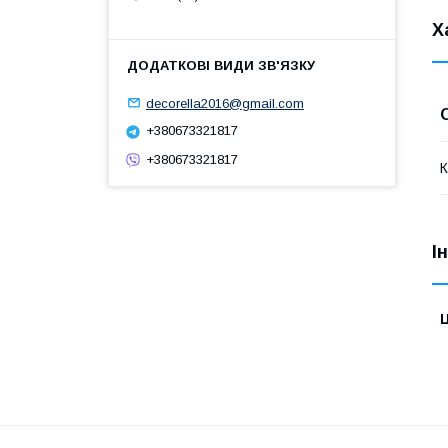
Х
decorella2016@gmail.com
+380673321817
+380673321817
К
І
Ц