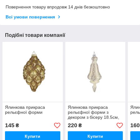
Повернення товару впродовж 14 днів безкоштовно
Всі умови повернення
Подібні товари компанії
Ялинкова прикраса
Ялинкова прикраса
Ялин
рельєфної форми
рельєфної форми з
рел
декором з бісеру 18.5см,
колір - перламутр
145
220
160
₴
₴
кремовий
Купити
Купити