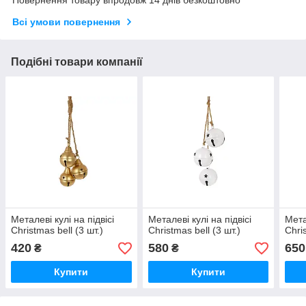
Всі умови повернення
Подібні товари компанії
Металеві кулі на підвісі
Металеві кулі на підвісі
Мета
Christmas bell (3 шт.)
Christmas bell (3 шт.)
Chri
420
580
650
₴
₴
Купити
Купити