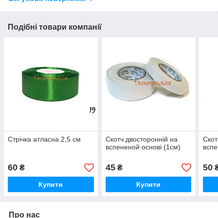
Подібні товари компанії
Стрічка атласна 2,5 см
Скотч двосторонній на
Скот
вспененой основі (1см)
вспе
60
45
50
₴
₴
Купити
Купити
Про нас