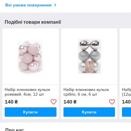
Всі умови повернення
Подібні товари компанії
Набір ялинкових кульок
Набір ялинкових кульок
Набі
рожевий, 4см, 12 шт
срібло, 6 см, 6 шт
(12ш
140
140
140
₴
₴
Купити
Купити
Про нас