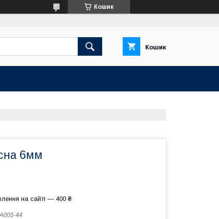
Кошик
Кошик
асна 6мм
лення на сайті — 400 ₴
А005-44