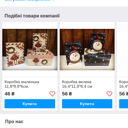
Подібні товари компанії
Коробка маленька
Коробка велика
Коро
11,8*8,8*6см.
16,4*11,8*8,4 см
16,4
46
56
56
₴
₴
Купити
Купити
Про нас