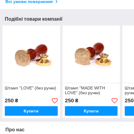
Всі умови повернення
Подібні товари компанії
Штамп "LOVE" (без ручки)
Штамп "MADE WITH
Штам
LOVE" (без ручки)
ручк
250
250
250
₴
₴
Купити
Купити
Про нас